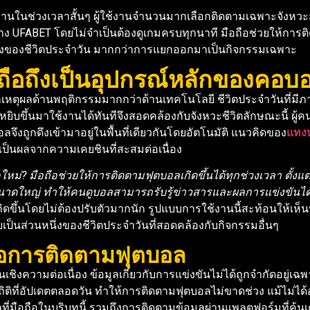
งานในช่วงเวลาสั้นๆ ผู้ใช้งานจำนวนมากเลือกติดตามเฉพาะจังหว
่าง UFABET โดยไม่จำเป็นต้องดูเกมครบทุกนาที มือถือช่วยให้การต
นึ่งของชีวิตประจำวัน มากกว่าการแยกออกมาเป็นกิจกรรมเฉพาะ
ถือถึงเป็นอุปกรณ์หลักของคอบอ
หตุผลด้านพฤติกรรมมากกว่าด้านเทคโนโลยี ชีวิตประจำวันที่มีภ
หยิบขึ้นมาใช้งานได้ทันทีจึงสอดคล้องกับจังหวะชีวิตลักษณะนี้ ผู
ลจึงถูกดึงเข้ามาอยู่ในพื้นที่เดียวกันโดยอัตโนมัติ แนวคิดของ
แทงบ
เป็นผลจากความเคยชินที่สะสมต่อเนื่อง
? มือถือช่วยให้การติดตามฟุตบอลเกิดขึ้นได้ทุกช่วงเวลา ตั้งแต่เช
นาดใหญ่ ทำให้คนดูบอลสามารถรับรู้ข่าวสารและผลการแข่งขันได้อย
งเกิดขึ้นโดยไม่ต้องปรับตัวมากนัก รูปแบบการใช้งานนี้สะท้อนให้
ป็นส่วนหนึ่งของชีวิตประจำวันที่สอดคล้องกับกิจกรรมอื่นๆ
อการติดตามฟุตบอล
ความต่อเนื่อง ข้อมูลเกี่ยวกับการแข่งขันไม่ได้ถูกจำกัดอยู่เฉ
ิติที่อัปเดตตลอดวัน ทำให้การติดตามฟุตบอลไม่ขาดช่วง แม้ไม่ได้อย
ี่มือถือในบริบทนี้ รวมถึงการติดตามข้อมูลผ่านแพลตฟอร์มที่คุ้น