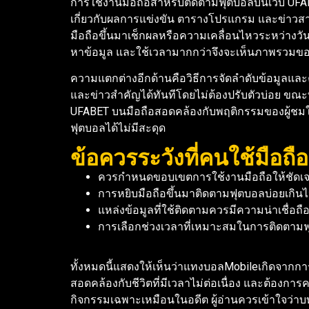
การใช้งานมือถือสำหรับติดตามฟุตบอลบนเว็บ UFAB
เกี่ยวกับผลการแข่งขัน ตารางโปรแกรม และข่าวสารสำ
มือถือขึ้นมาเช็กผลหรือความเคลื่อนไหวระหว่างวั
หาข้อมูล และใช้เวลามากกว่าจึงจะเห็นภาพรวมข
ความแตกต่างอีกด้านคือวิธีการจัดลำดับข้อมูลและ
และข่าวสำคัญได้ทันทีโดยไม่ต้องปรับตัวบ่อย ขณะที่
UFABET บนมือถือสอดคล้องกับพฤติกรรมของผู้ชมในชี
ฟุตบอลได้ไม่มีสะดุด
ข้อควรระวังที่คนใช้มือถื
ควรกำหนดขอบเขตการใช้งานมือถือให้ชัดเจน
การหยิบมือถือขึ้นมาติดตามฟุตบอลบ่อยเกิน
แหล่งข้อมูลที่ใช้ติดตามควรมีความน่าเชื่อถ
การเลือกช่วงเวลาที่เหมาะสมในการติดตามฟุต
ทั้งหมดนี้แสดงให้เห็นว่าแทงบอลMobileเกิดจากก
สอดคล้องกับชีวิตที่มีเวลาไม่ต่อเนื่อง และต้องกา
กิจกรรมเฉพาะเหมือนในอดีต ผู้อ่านควรเข้าใจว่าบท