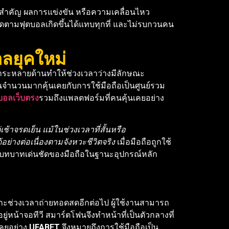
ะสำคัญ ผลการแข่งขัน หรือความเคลื่อนไหว
ิดตามฟุตบอลเกิดขึ้นได้แทบทุกที่ และไม่รบกวนคน
ลยุคใหม่
าระหลายด้านทำให้ช่วงเวลาว่างมีลักษณะ
้คนจำนวนมากคุ้นเคยกับการใช้มือถือเป็นศูนย์รวม
อลเว็บตรง
รวมถึงแพลตฟอร์มที่คนคุ้นเคยอย่าง
้าจรดเย็น แม้ในช่วงเวลาที่สั้นหรือ
่างต่อเนื่องตามจังหวะชีวิตจริง
เมื่อมือถือถูกใช้
เห็นบทบาทเด่นชัดของมือถือในฐานะอุปกรณ์หลัก
พาะช่วงเวลาถ่ายทอดสดอีกต่อไป ผู้ใช้งานสามารถ
ู่หน้าจอทีวี สมาร์ตโฟนจึงทำหน้าที่เป็นตัวกลางที่
เคยอย่าง
UFABET
จึงหมายถึงการใช้มือถือเป็น