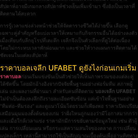
สัปดาห์อาจมีเกมกลางสัปดาห์ช่วงเย็นเพิ่มเข้ามา ซึ่งยังเป็นเวลาที่
ติดตามได้สะดวก
การรู้เวลาแข่งล่วงหน้าช่วยให้จัดตารางชีวิตได้ง่ายขึ้น เลือกดู
เฉพาะคู่สำคัญหรือแบ่งเวลาให้เหมาะกับกิจกรรมอื่นได้อย่างลงตัว
เมื่อเทียบกับลีกยุโรปที่เตะดึก เจลีกจึงเป็นตัวเลือกที่ดูได้ต่อเนื่อง
โดยไม่กระทบเวลาพักผ่อนมาก และช่วยให้วางแผนการติดตามได้
ชัดเจนในแต่ละสัปดาห์
ราคาบอลเจลีก UFABET ดูยังไงก่อนเกมเริ่ม
ราคาบอล
ก่อนเริ่มแข่งขันเป็นตัวช่วยให้เห็นภาพรวมของแต่ละคู่
ได้ชัดขึ้น โดยมักอ้างอิงจากปัจจัยพื้นฐานอย่างฟอร์มทีม สภาพผู้
เล่น และผลงานที่ผ่านมา สำหรับคนที่ติดตาม
บอลเจลีก UFABET
ไม่จำเป็นต้องลงลึกถึงรายละเอียดซับซ้อน แค่เข้าใจพื้นฐานอย่าง
“ทีมต่อ–ทีมรอง” และดูแนวโน้มโดยรวมก็เพียงพอ ราคาเปิดเปรียบ
เสมือนมุมมองตั้งต้นของเกม ว่าฝั่งไหนถูกมองว่ามีโอกาสมากกว่า
และเมื่อใกล้เวลาแข่ง ราคามักมีการขยับตามข้อมูลใหม่ เช่น ตัวผู้
เล่น การเปลี่ยนแผน หรือกระแสความสนใจของตลาด การเปลี่ยน
แปลงเล็กๆ เหล่านี้สามารถใช้เป็นสัญญาณเบื้องต้นเพื่ออ่านทิศทาง