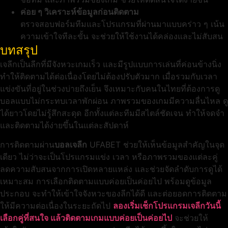
ค่อย ๆ วิเคราะห์ข้อมูลก่อนติดตาม
ตรวจสอบฟอร์มทีมและโปรแกรมที่ผ่านมาแบบคร่าว ๆ เน้น
ความเข้าใจทีละขั้น จะช่วยให้ใช้งานได้คล่องและไม่สับสน
บทสรุป
เจลีกเป็นลีกที่มีจังหวะเกมเร็ว และมีรูปแบบการเล่นที่ค่อนข้างนิ่ง
ทำให้ติดตามได้ต่อเนื่องโดยไม่ต้องปรับตัวมาก เมื่อรวมกับเวลา
แข่งขันที่อยู่ในช่วงบ่ายถึงเย็น จึงเหมาะกับคนในไทยที่ต้องการดู
บอลแบบไม่กระทบเวลาพักผ่อน ภาพรวมของเกมมีความลื่นไหล ดู
ได้ยาวโดยไม่รู้สึกสะดุด อีกทั้งแต่ละทีมมีสไตล์ชัดเจน ทำให้จดจำ
และติดตามได้ง่ายขึ้นในแต่ละสัปดาห์
การติดตามผ่าน
บอลเจลีก
UFABET ช่วยให้เห็นข้อมูลสำคัญในจุด
เดียว ไม่ว่าจะเป็นโปรแกรมแข่ง เวลา หรือภาพรวมของแต่ละคู่
ลดความสับสนจากการเปิดหลายแหล่ง และช่วยจัดลำดับการดูได้
เหมาะสม การเลือกติดตามแบบค่อยเป็นค่อยไป พร้อมดูข้อมูล
ประกอบ จะทำให้เข้าใจจังหวะของลีกได้ดี และต่อยอดการติดตาม
ให้มีความต่อเนื่องในระยะถัดไป
ลองเริ่มเช็กโปรแกรมเจลีกวันนี้
เลือกคู่ที่สนใจ แล้วติดตามเกมแบบค่อยเป็นค่อยไป
จะช่วยให้