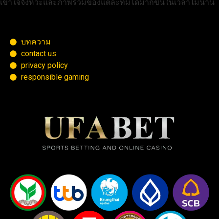
เข้าใจจังหวะและภาพรวมของแต่ละทีมได้มากขึ้นในเวลาไม่นาน
บทความ
contact us
privacy policy
responsible gaming