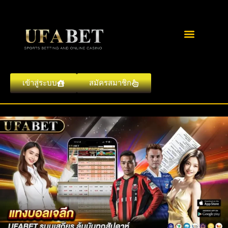
เข้าสู่ระบบ
สมัครสมาชิก