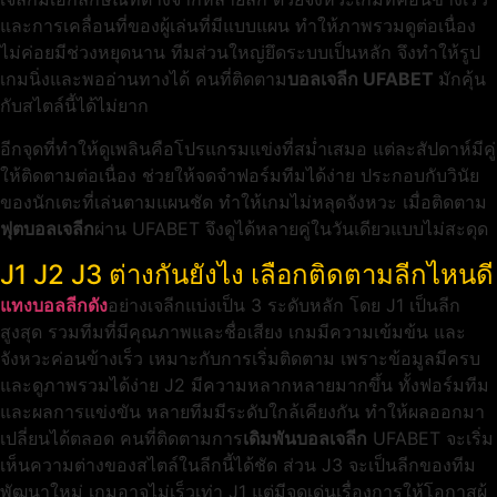
และการเคลื่อนที่ของผู้เล่นที่มีแบบแผน ทำให้ภาพรวมดูต่อเนื่อง
ไม่ค่อยมีช่วงหยุดนาน ทีมส่วนใหญ่ยึดระบบเป็นหลัก จึงทำให้รูป
เกมนิ่งและพออ่านทางได้ คนที่ติดตาม
บอลเจลีก UFABET
มักคุ้น
กับสไตล์นี้ได้ไม่ยาก
อีกจุดที่ทำให้ดูเพลินคือโปรแกรมแข่งที่สม่ำเสมอ แต่ละสัปดาห์มีคู่
ให้ติดตามต่อเนื่อง ช่วยให้จดจำฟอร์มทีมได้ง่าย ประกอบกับวินัย
ของนักเตะที่เล่นตามแผนชัด ทำให้เกมไม่หลุดจังหวะ เมื่อติดตาม
ฟุตบอลเจลีก
ผ่าน UFABET จึงดูได้หลายคู่ในวันเดียวแบบไม่สะดุด
J1 J2 J3 ต่างกันยังไง เลือกติดตามลีกไหนดี
แทงบอลลีกดัง
อย่างเจลีกแบ่งเป็น 3 ระดับหลัก โดย J1 เป็นลีก
สูงสุด รวมทีมที่มีคุณภาพและชื่อเสียง เกมมีความเข้มข้น และ
จังหวะค่อนข้างเร็ว เหมาะกับการเริ่มติดตาม เพราะข้อมูลมีครบ
และดูภาพรวมได้ง่าย J2 มีความหลากหลายมากขึ้น ทั้งฟอร์มทีม
และผลการแข่งขัน หลายทีมมีระดับใกล้เคียงกัน ทำให้ผลออกมา
เปลี่ยนได้ตลอด คนที่ติดตามการ
เดิมพันบอลเจลีก
UFABET จะเริ่ม
เห็นความต่างของสไตล์ในลีกนี้ได้ชัด ส่วน J3 จะเป็นลีกของทีม
พัฒนาใหม่ เกมอาจไม่เร็วเท่า J1 แต่มีจุดเด่นเรื่องการให้โอกาสผู้