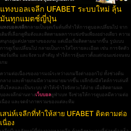
แทงบอลเจลีก UFABET ระบบใหม่ ลุ้น
มันทุกแมตช์ญี่ปุ่น
แทงบอลเจลีก
กลายเป็นจุดเริ่มต้นที่ทำให้การดูบอลเปลี่ยนไป จาก
เดิมที่เลือกดูทีมดังและติดตามผลการแข่งขันเพียงอย่างเดียว ความ
สนุกอยู่แค่ปลายทางของเกม แต่เมื่อเริ่มติดตามมากขึ้น รูปแบบ
การดูเริ่มเปลี่ยนไป กลายเป็นการใส่ใจรายละเอียด เช่น การจัดตัว
ฟอร์มทีม และจังหวะสำคัญ ทำให้การลุ้นยาวตั้งแต่ก่อนแข่งจนจบ
เกม
ความต่อเนื่องของอารมณ์ระหว่างเกมจึงต่างออกไป ทั้งช่วงต้น
กลาง และท้ายเกมมีความหมายมากขึ้น เจลีกยังมีสไตล์การเล่นที่
ลื่นไหลและเป็นระบบ ทำให้เข้าใจจังหวะได้ง่าย เมื่อติดตามผล
บอลเจลีกผ่านทาง
เว็บบอล
ยูฟ่าเบท จึงช่วยให้การดูบอลมีความต่อ
เนื่อง และจดจำภาพรวมของแต่ละทีม
เสน่ห์เจลีกที่ทำให้สาย UFABET ติดตามต่อ
เนื่อง
เจลีกมีเอกลักษณ์ที่ต่างจากหลายลีก ด้วยจังหวะเกมที่ค่อนข้างเร็ว